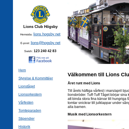
Lions Club Högsby
lions.hogsby.net
Hemsida:
lions@hogsby.net
E-post:
123 240 42 83
Swish:
Hem
Välkommen till Lions Cl
Styrelse & Kommittéer
Året runt med Lions
Lionståget
Till årets häftiga vårfest i mars/april b
Lionsorkestern
lionsbröder. Tuff-Tuff Tåget börjar sina 
att binda stora fina kärvar till hungrig
Vårfesten
tomtar snickrar till julklappar under så
alla barnen.
Tomteparaden
Musik med Lionsorkestern
Stipendier
Historik