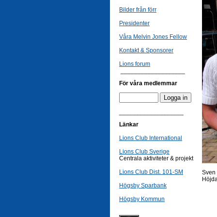
Bilder från förr
Presidenter
Våra Melvin Jones Fellow
Kontakt & Sponsorer
Lions forum
___________________
För våra medlemmar
___________________
Länkar
Lions Club International
Lions Club Sverige
Centrala aktiviteter & projekt
Lions Club Dist. 101-SM
Sven 
Höjda
Högsby Sparbank
Högsby Kommun