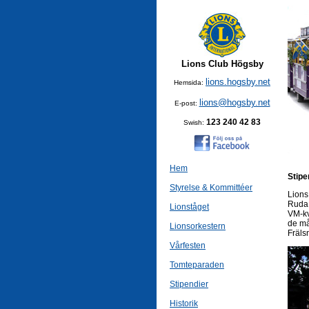
Lions Club Högsby
lions.hogsby.net
Hemsida:
lions@hogsby.net
E-post:
123 240 42 83
Swish:
Hem
Stipe
Styrelse & Kommittéer
Lions
Ruda,
Lionståget
VM-kv
de må
Lionsorkestern
Fräls
Vårfesten
Tomteparaden
Stipendier
Historik