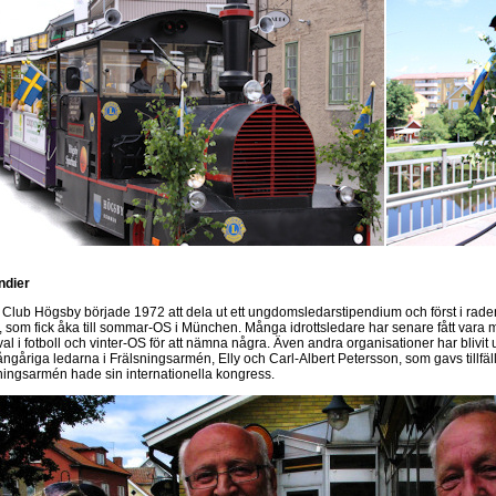
ndier
 Club Högsby började 1972 att dela ut ett ungdomsledarstipendium och först i raden
 som fick åka till sommar-OS i München. Många idrottsledare har senare fått vara 
al i fotboll och vinter-OS för att nämna några. Även andra organisationer har bli
ngåriga ledarna i Frälsningsarmén, Elly och Carl-Albert Petersson, som gavs tillfä
ningsarmén hade sin internationella kongress.