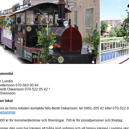
ommitté
n Lundin
ettersson 070-563 00 84
Bertil Oskarsson 070-522 05 42 *
 Svensson
av lokal
yra av lions-lokalen kontakta Nils-Bertil Oskarsson, tel 0491-205 42 eller 070-522 05 
 Sehammar
.
 300 kr för lionsmedlemmar och föreningar. 700 kr för privatpersoner och företag.
ligger den som hyr lokalen att hålla god ordning och att lämna lokalen i samma sk