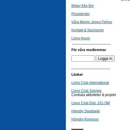
Bilder från förr
Presidenter
Våra Melvin Jones Fellow
Kontakt & Sponsorer
Lions forum
___________________
För våra medlemmar
___________________
Länkar
Lions Club International
Lions Club Sverige
Centrala aktiviteter & projekt
Lions Club Dist. 101-SM
Högsby Sparbank
Högsby Kommun