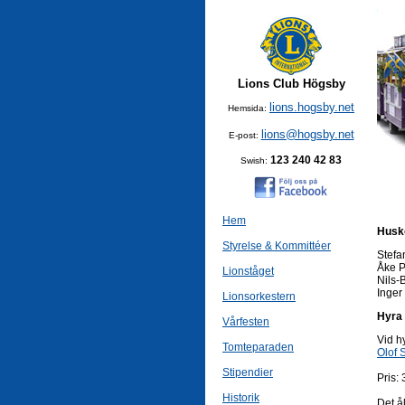
Lions Club Högsby
lions.hogsby.net
Hemsida:
lions@hogsby.net
E-post:
123 240 42 83
Swish:
Hem
Husk
Styrelse & Kommittéer
Stefa
Åke P
Lionståget
Nils-
Inger
Lionsorkestern
Hyra 
Vårfesten
Vid h
Tomteparaden
Olof
Stipendier
Pris:
Historik
Det å